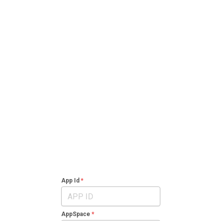
App Id
AppSpace